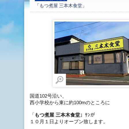
「もつ煮屋 三本木食堂」
国道102号沿い、
西小学校から東に約100mのところに
「
もつ煮屋 三本木食堂
」ｻﾝが
１０月１日よりオープン致します。